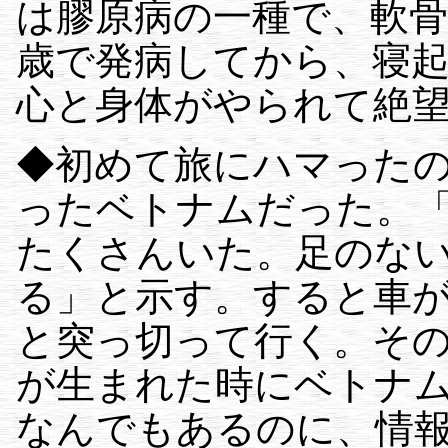
は膠原病の一種で、軟骨
歳で発病してから、寝起
心と身体がやられて絶
◆初めて旅にハマったの
ったベトナムだった。
たくさんいた。足のな
る」と示す。すると車
と突っ切って行く。そ
が生まれた時にベトナ
なんでもあるのに、情