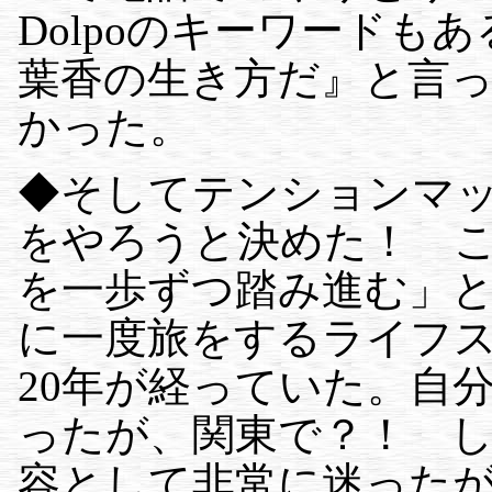
Dolpoのキーワードも
葉香の生き方だ』と言
かった。
◆そしてテンションマ
をやろうと決めた！ 
を一歩ずつ踏み進む」
に一度旅をするライフ
20年が経っていた。自
ったが、関東で？！ 
容として非常に迷った