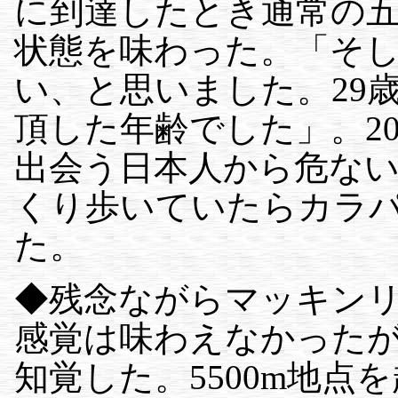
に到達したとき通常の
状態を味わった。「そ
い、と思いました。29
頂した年齢でした」。2
出会う日本人から危な
くり歩いていたらカラ
た。
◆残念ながらマッキン
感覚は味わえなかった
知覚した。5500m地