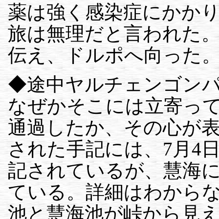
薬は強く感染症にかか
旅は無理だと言われた
伝え、ドルポへ向った
◆途中ヤルチェンゴン
なぜかそこには立寄っ
通過したか、その心が
された手記には、7月4
記されているが、慧海
ている。詳細はわから
池と慧海池が峠から見え