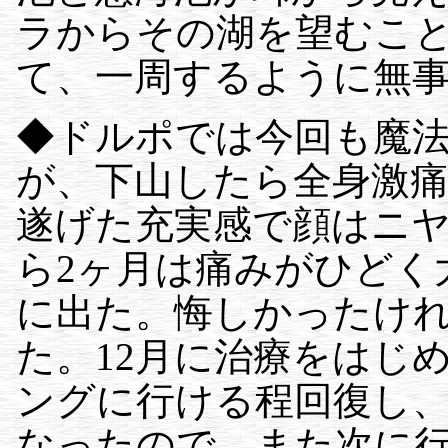
ラからその湖を望むこ
て、一周するように無
◆ドルポでは今回も魔
が、下山したら全身激
遂げた充実感で顔はニ
ら2ヶ月は痛みがひどく
に出た。悔しかったけ
た。12月に治療をはじ
ングに行ける程回復し、
なったので、また次に