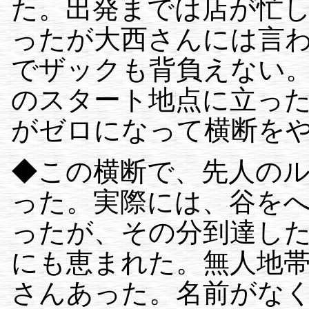
た。出発までは店が忙
ったが大西さんには言
でザックも背負えない
のスタート地点に立っ
がゼロになって横断を
◆この横断で、先人の
った。実際には、谷を
ったが、その分到達し
にも恵まれた。無人地
さんあった。名前がな