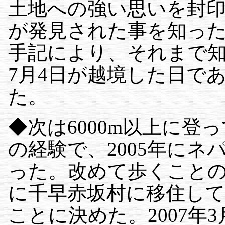
土地への強い思いを封
が発見された事を知っ
手記により、それまで
7月4日が越境した日で
た。
◆次は6000m以上に
の経験で、2005年に
った。改めて歩くこと
に千早赤坂村に移住し
ことに決めた。2007年