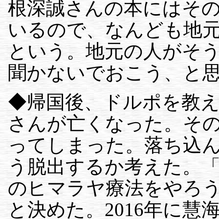
根深誠さんの本にはそ
いるので、なんども地
という。地元の人がそ
聞かないでおこう、と
◆帰国後、ドルポを教
さんが亡くなった。そ
ってしまった。落ち込
う脱出するか考えた。
のヒマラヤ療法をやろ
と決めた。2016年に