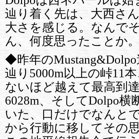
辿り着く先は、大西さん。
大さを感じる。なんで
ん、何度思ったことか
◆昨年のMustang&D
辿り5000m以上の峠11
ないほど越えて最高到
6028m、そしてDolp
いた、口だけでなんと
から行動に移してその