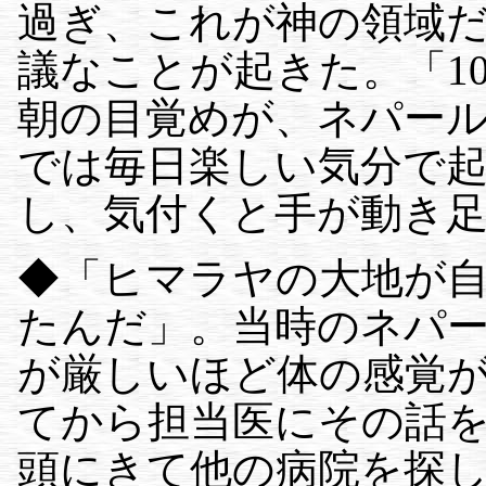
過ぎ、これが神の領域
議なことが起きた。「1
朝の目覚めが、ネパー
では毎日楽しい気分で
し、気付くと手が動き
◆「ヒマラヤの大地が
たんだ」。当時のネパ
が厳しいほど体の感覚
てから担当医にその話
頭にきて他の病院を探