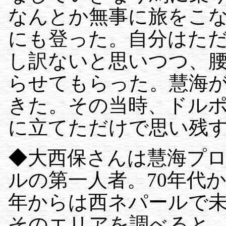
なんとか無事に旅をこ
にも登った。自分はた
し訳ないと思いつつ、
らせてもらった。慧海
きた。その当時、ドル
に立てただけで思い残
◆大西保さんは慧海プ
ルの第一人者。70年代
年からは西ネパールで
そのエリアを調べると