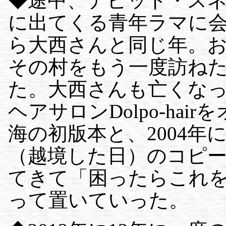
◆途中、デビッド・ス
に出てくる青年ラマに
ら大西さんと同じ年。
その村をもう一度訪ね
た。大西さんも亡くなっ
ヘアサロンDolpo-ha
海の初版本と、2004
（越境した日）のコピ
てきて「困ったらこれ
って置いていった。