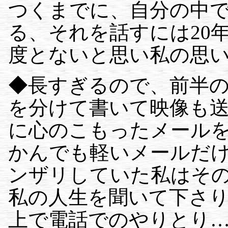
つくまでに、自分の中
る、それを話すには20
度とないと思い私の思
◆長すぎるので、前半の2
を分けて書いて映像も
に心のこもったメール
かんでも軽いメールだ
ンザリしていた私はそ
私の人生を聞いて下さ
上で電話でのやりとり