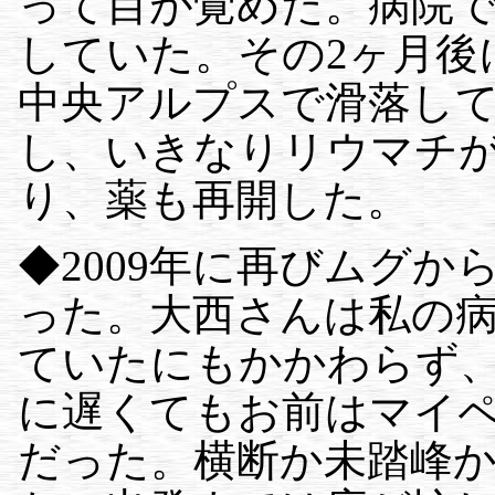
って目が覚めた。病院
していた。その2ヶ月後
中央アルプスで滑落し
し、いきなりリウマチ
り、薬も再開した。
◆2009年に再びムグ
った。大西さんは私の
ていたにもかかわらず
に遅くてもお前はマイ
だった。横断か未踏峰