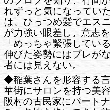
のブログを知り、行間
れずっと気になってい
は、ひっつめ髪でエス
が力強い眼差し。意志
「めっちゃ緊張してい
伸びた姿勢にはブレが
者には見えない。
◆稲葉さんを形容する
華街にサロンを持つ美
阪村の古民家にパート