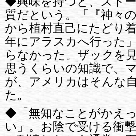
◆興味を持つと、スト
質だという。「『神々
から植村直己にたどり着
年にアラスカへ行った
らなかった。ザックを
思うくらいの知識で、
が、アメリカはそんな
た。
◆「無知なことがかえ
い」。お陰で受ける衝