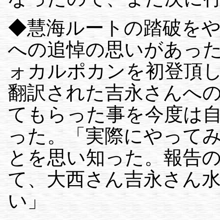
◆慧海ルートの踏破を
への追悼の思いがあっ
ォカルポカンを初登頂
翻訳された吉永さんへ
てもらった事を今度は
った。「実際にやって
とを思い知った。報告
て、大西さん吉永さん
い」