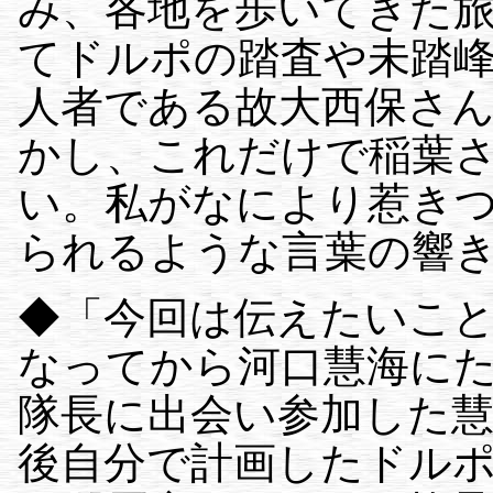
み、各地を歩いてきた
てドルポの踏査や未踏
人者である故大西保さ
かし、これだけで稲葉
い。私がなにより惹き
られるような言葉の響
◆「今回は伝えたいこと
なってから河口慧海に
隊長に出会い参加した
後自分で計画したドル