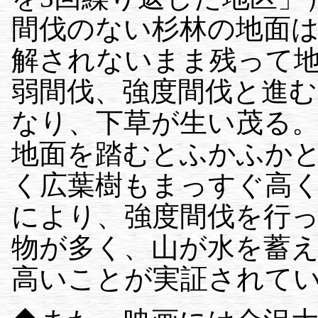
間伐のない杉林の地面
解されないまま残って
弱間伐、強度間伐と進
なり、下草が生い茂る
地面を踏むとふかふか
く広葉樹もまっすぐ高
により、強度間伐を行
物が多く、山が水を蓄
高いことが実証されて