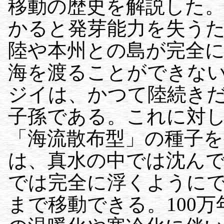
移動の歴史を解説した
かると発芽能力を失うため
陸や本州との島が完全
海を渡ることができな
ジイは、かつて陸続き
子孫である。これに対
「海流散布型」の種子
は、真水の中では沈ん
では完全に浮くように
まで移動できる。100