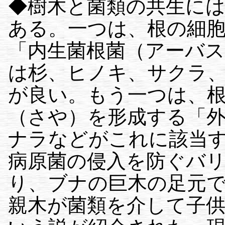
◆樹木と菌類の共生には
ある。一つは、根の細
「内生菌根菌（アーバ
は杉、ヒノキ、サクラ
が良い。もう一つは、
（さや）を形成する「
ナラなどがこれに該当
病原菌の侵入を防ぐバ
り、ブナの巨木の足元
親木が菌類を介して子