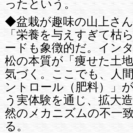
ったという。
◆盆栽が趣味の山上さ
「栄養を与えすぎて枯
ードも象徴的だ。インター
松の本質が「痩せた土
気づく。ここでも、人
ントロール（肥料）」
う実体験を通じ、拡大
然のメカニズムの不一
る。