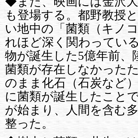
◆また、映画には金沢大
も登場する。都野教授
い地中の「菌類（キノ
れほど深く関わってい
物が誕生した5億年前、
菌類が存在しなかった
のまま化石（石炭など）
に菌類が誕生したこと
が始まり、人間を含む
整った。