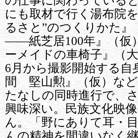
の仕事に関わっている
にも取材で行く湯布院を
るさと”のつくりかた』
——紙芝居100年』（
ーメイドの車椅子』（
6月から撮影開始する自
間 堅山勲』（仮）な
たなしの同時進行で、
興味深い。民族文化映像
ん。「野にありて耳・
んの精神を間違いなく