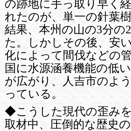
の跡地に手っ取り早く
れたのが、単一の針葉
結果、本州の山の3分の
た。しかしその後、安
化によって間伐などの
国に水源涵養機能の低
が広がり、人吉市のよ
っている。
◆こうした現代の歪み
取材中、圧倒的な歴史