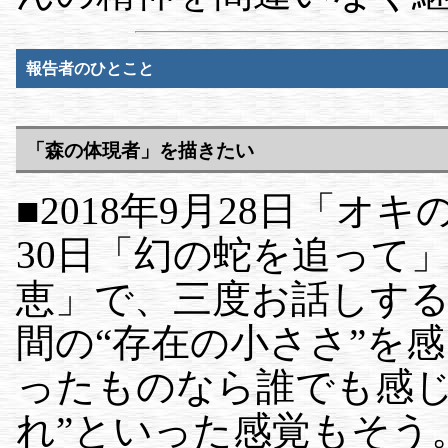
報告者のひとこと
「森の体現者」を描きたい
■2018年9月28日「オキ
30日「幻の蛇を追って
恵」で、三度お話しす
間の“存在の小ささ”を
ったものなら誰でも感じ
れ”といった感覚もそう