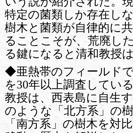
いう説が紹介された。
特定の菌類しか存在し
樹木と菌類が自律的に
ることこそが、荒廃し
る鍵になると清和教授
◆亜熱帯のフィールド
を30年以上調査してい
教授は、西表島に自生
のような「北方系」の
「南方系」の樹木を対