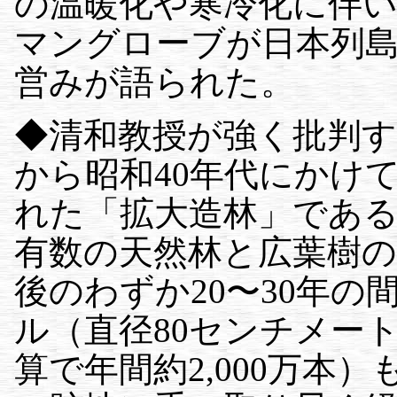
の温暖化や寒冷化に伴
マングローブが日本列
営みが語られた。
◆清和教授が強く批判する
から昭和40年代にかけ
れた「拡大造林」であ
有数の天然林と広葉樹
後のわずか20〜30年の間
ル（直径80センチメー
算で年間約2,000万本