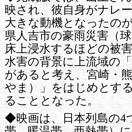
映され、彼自身がナレ
大きな動機となったの
県人吉市の豪雨災害（球
床上浸水するほどの被
水害の背景に上流域の
があると考え、宮崎・
やま）」をはじめとす
ることとなった。
◆映画は、日本列島の4
帯、暖温帯、亜熱帯）