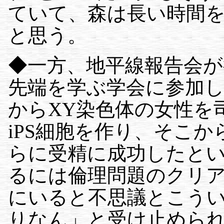
ていて、森は長い時間
と思う。
◆一方、地平線報告会が
先端を学ぶ学会に参加
からXY染色体の女性を
iPS細胞を作り、そこ
らに受精に成功したと
るには倫理問題のクリ
にいると不思議とこう
りなん」と受け止めら