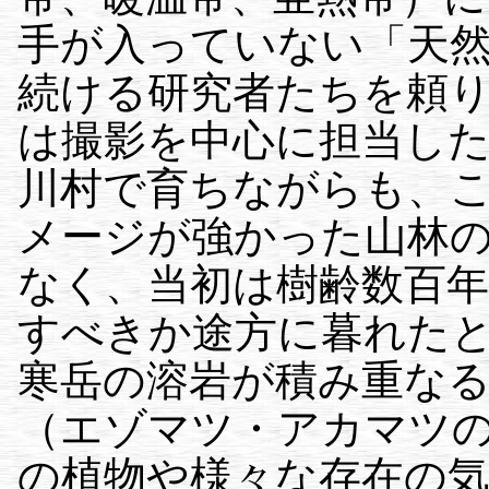
手が入っていない「天
続ける研究者たちを頼
は撮影を中心に担当し
川村で育ちながらも、
メージが強かった山林
なく、当初は樹齢数百
すべきか途方に暮れた
寒岳の溶岩が積み重な
（エゾマツ・アカマツ
の植物や様々な存在の