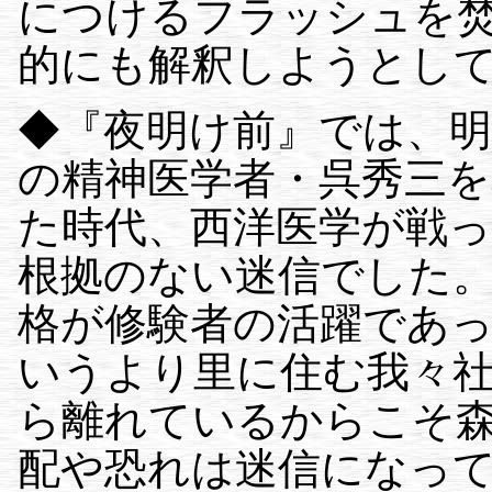
につけるフラッシュを
的にも解釈しようとし
◆『夜明け前』では、明
の精神医学者・呉秀三
た時代、西洋医学が戦
根拠のない迷信でした
格が修験者の活躍であ
いうより里に住む我々
ら離れているからこそ
配や恐れは迷信になっ