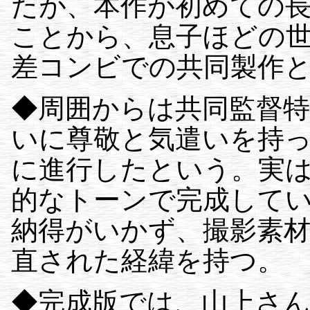
たが、本作が初めての
ことから、息子ほどの
差コンビでの共同製作
◆周囲からは共同監督
いに尊敬と気遣いを持
に進行したという。実は
的なトーンで完成して
納得がいかず、撮影素
直された経緯を持つ。
◆完成版では、山上さ