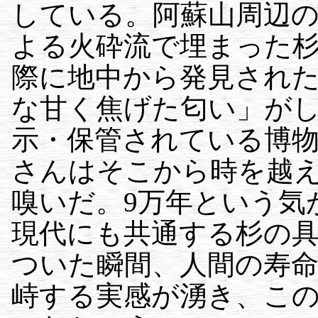
している。阿蘇山周辺の
よる火砕流で埋まった
際に地中から発見され
な甘く焦げた匂い」が
示・保管されている博
さんはそこから時を越
嗅いだ。9万年という気
現代にも共通する杉の
ついた瞬間、人間の寿
峙する実感が湧き、こ