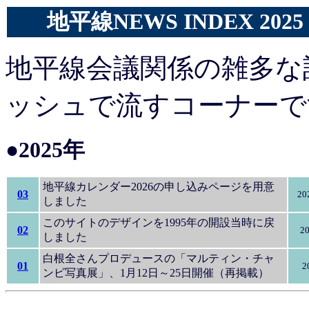
地平線NEWS
INDEX 2025
地平線会議関係の雑多な
ッシュで流すコーナーで
●2025年
地平線カレンダー2026の申し込みページを用意
03
20
しました
このサイトのデザインを1995年の開設当時に戻
02
20
しました
白根全さんプロデュースの「マルティン・チャ
01
2
ンビ写真展」、1月12日～25日開催（再掲載）