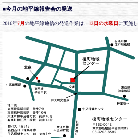
■今月の地平線報告会の発送
2016年
7月
の地平線通信の発送作業は、
13日の水曜日
に実施し