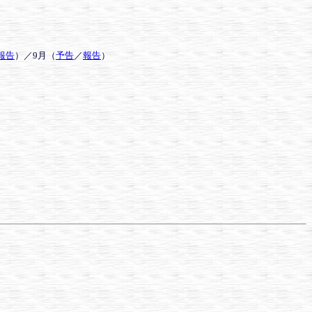
報告
）／9月（
予告
／
報告
）