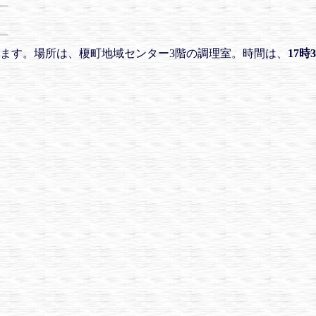
ます。場所は、榎町地域センター3階の調理室。時間は、
17時