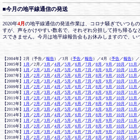
■今月の地平線通信の発送
2020年
4月
の地平線通信の発送作業は、コロナ騒ぎでいつもの
すが、声をかけやすい数名で、それぞれ分担して持ち帰るな
スできません。今月は地平線報告会もお休みしますので、い
【2004年】2月（予告／
報告
）／3月（
予告
／
報告
）／4月（
予告
／
報告
）／
【2005年】
1月
／2月／
3月
／
4月
／
5月
／
6月
／
7月
／
8月
／
9月
／
10月
／
11月
【2006年】
1月
／
2月
／
3月
／
4月
／
5月
／
6月
／
7月
／
8月
／
9月
／
10月
／
11月
【2007年】
1月
／
2月
／
3月
／
4月
／
5月
／
6月
／
7月
／
8月
／
9月
／
10月
／
11月
【2008年】
1月
／
2月
／
3月
／
4月
／
5月
／
6月
／
7月
／
8月
／
9月
／
10月
／
11月
【2009年】
1月
／
2月
／
3月
／
4月
／
5月
／
6月
／
7月
／
8月
／
9月
／
10月
／
11月
【2010年】
1月
／
2月
／
3月
／
4月
／
5月
／
6月
／
7月
／
8月
／
9月
／
10月
／
11月
【2011年】
1月
／
2月
／
3月
／
4月
／
5月
／
6月
／
7月
／
8月
／
9月
／
10月
／
11月
【2012年】
1月
／
2月
／
3月
／
4月
／
5月
／
6月
／
7月
／
8月
／
9月
／
10月
／
11月
【2013年】
1月
／
2月
／
3月
／
4月
／
5月
／
6月
／
7月
／
8月
／
9月
／
10月
／
11月
【2014年】
1月
／
2月
／
3月
／
4月
／
5月
／
6月
／
7月
／
8月
／
9月
／
10月
／
11月
【2015年】
1月
／
2月
／
3月
／
4月
／
5月
／
6月
／
7月
／
8月
／
9月
／
10月
／
11月
【2016年】
1月
／
2月
／
3月
／
4月
／
5月
／
6月
／
7月
／
8月
／
9月
／
10月
／
11月
【2017年】
1月
／
2月
／
3月
／
4月
／
5月
／
6月
／
7月
／
8月
／
9月
／
10月
／
11月
【2018年】
1月
／
2月
／
3月
／
4月
／
5月
／
6月
／
7月
／
8月
／
9月
／
10月
／
11月